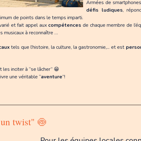
Armées de smartphones o
défis ludiques
, répo
ximum de points dans le temps imparti.
varié et fait appel aux
compétences
de chaque membre de l’équ
ps musicaux à reconnaître …
ocaux
tels que l’histoire, la culture, la gastronomie,... et est
perso
 les inciter à “se lâcher” 😁
ivre une véritable “
aventure
”!
 un twist" 🍥
Pour les équipes locales conna