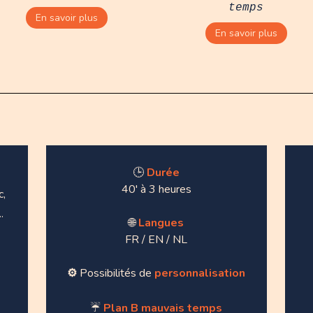
temps
En savoir plus
En savoir plus
🕒
Durée
40' à 3 heures
c,
.
🌐
Langues
FR / EN / NL
⚙️
Possibilités de
personnalisation
☔
Plan B mauvais temps