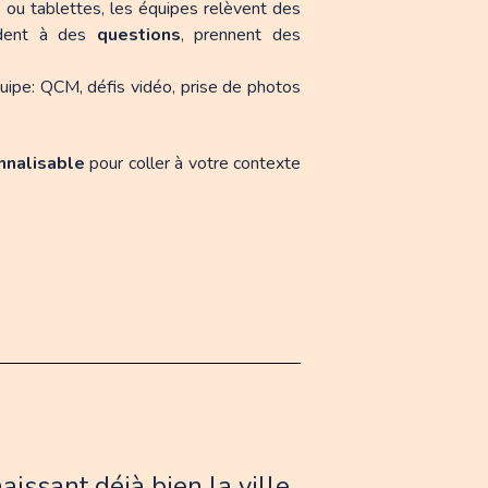
u tablettes, les équipes relèvent des
ndent à des
questions
, prennent des
ipe: QCM, défis vidéo, prise de photos
nnalisable
pour coller à votre contexte
issant déjà bien la ville.