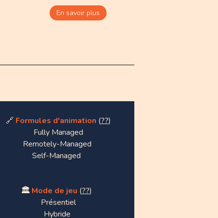
En savoir plus
🔗
Formules d'animation
(
??
)
Fully Managed
Remotely-Managed
Self-Managed
🏛️
Mode de jeu
(
??
)
Présentiel
Hybride